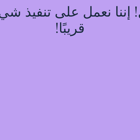
! إننا نعمل على تنفيذ ش
قريبًا!