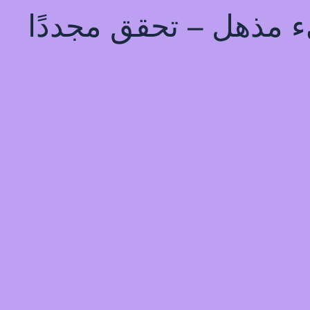
يء مذهل – تحقق مجددًا